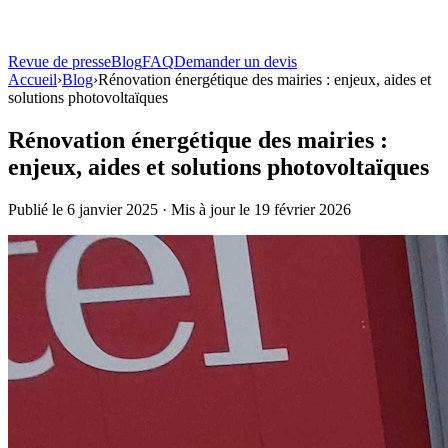
Revue de presse
Blog
FAQ
Demander un devis
Solutions
Accueil
›
Blog
Atouts
›
Rénovation énergétique des mairies : enjeux, aides et
solutions photovoltaïques
Produits
Rénovation énergétique des mairies :
Bornes de recharge
enjeux, aides et solutions photovoltaïques
Toutes les bornes
Comparer tous les modèles
Terza®
Borne sur pied
Borne murale
Fixation sur façade, 7 à 22 kW
La Centrale
Location ou
achat
Publié le 6 janvier 2025 · Mis à jour le 19 février 2026
Ombrières solaires
Carport Solaire TOSSO
Ombrière + recharge pilotée
TOSSO
Easy
Ombrière bois
Revue de presse
Blog
FAQ
Demander un devis