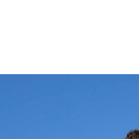
rne murale
Fixation sur façade, 7 à 22 kW
La Centrale
Location ou achat
rière bois