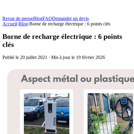
Revue de presse
Blog
FAQ
Demander un devis
Solutions
Accueil
›
Blog
Atouts
›
Borne de recharge électrique : 6 points clés
Produits
Borne de recharge électrique : 6 points
clés
Bornes de recharge
Toutes les bornes
Comparer tous les modèles
Terza®
Borne sur pied
Borne murale
Fixation sur façade, 7 à 22 kW
La Centrale
Location ou
Publié le 20 juillet 2021 · Mis à jour le 19 février 2026
achat
Ombrières solaires
Carport Solaire TOSSO
Ombrière + recharge pilotée
TOSSO
Easy
Ombrière bois
Revue de presse
Blog
FAQ
Demander un devis