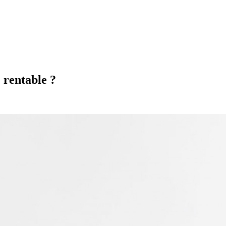
 rentable ?
rne murale
Fixation sur façade, 7 à 22 kW
La Centrale
Location ou achat
rière bois