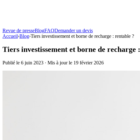
Revue de presse
Blog
FAQ
Demander un devis
Solutions
Accueil
›
Blog
Atouts
›
Tiers investissement et borne de recharge : rentable ?
Produits
Tiers investissement et borne de recharge :
Bornes de recharge
Publié le 6 juin 2023 · Mis à jour le 19 février 2026
Toutes les bornes
Comparer tous les modèles
Terza®
Borne sur pied
Bo
Ombrières solaires
Carport Solaire TOSSO
Ombrière + recharge pilotée
TOSSO Easy
Omb
Revue de presse
Blog
FAQ
Demander un devis