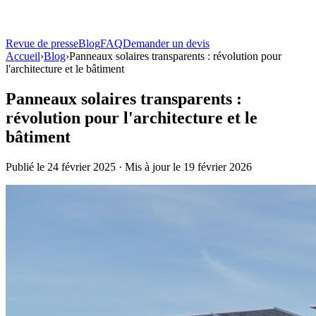
Revue de presse
Blog
FAQ
Demander un devis
Solutions
Accueil
›
Blog
Atouts
›
Panneaux solaires transparents : révolution pour
l'architecture et le bâtiment
Produits
Panneaux solaires transparents :
Bornes de recharge
révolution pour l'architecture et le
Toutes les bornes
Comparer tous les modèles
Terza®
Borne sur pied
Borne murale
Fixation sur façade, 7 à 22 kW
La Centrale
Location ou
bâtiment
achat
Publié le 24 février 2025 · Mis à jour le 19 février 2026
Ombrières solaires
Carport Solaire TOSSO
Ombrière + recharge pilotée
TOSSO
Easy
Ombrière bois
Revue de presse
Blog
FAQ
Demander un devis