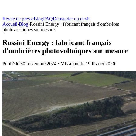
Revue de presse
Blog
FAQ
Demander un devis
Solutions
Accueil
›
Blog
Atouts
›
Rossini Energy : fabricant français d'ombrières
photovoltaïques sur mesure
Produits
Rossini Energy : fabricant français
Bornes de recharge
d'ombrières photovoltaïques sur mesure
Toutes les bornes
Comparer tous les modèles
Terza®
Borne sur pied
Borne murale
Fixation sur façade, 7 à 22 kW
La Centrale
Location ou
achat
Publié le 30 novembre 2024 · Mis à jour le 19 février 2026
Ombrières solaires
Carport Solaire TOSSO
Ombrière + recharge pilotée
TOSSO
Easy
Ombrière bois
Revue de presse
Blog
FAQ
Demander un devis