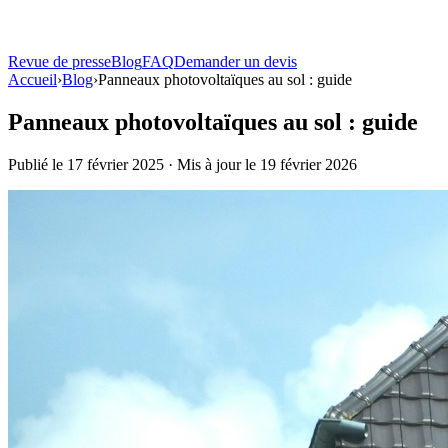
Revue de presse
Blog
FAQ
Demander un devis
Solutions
Accueil
›
Blog
Atouts
›
Panneaux photovoltaïques au sol : guide
Produits
Panneaux photovoltaïques au sol : guide
Bornes de recharge
Publié le 17 février 2025 · Mis à jour le 19 février 2026
Toutes les bornes
Comparer tous les modèles
Terza®
Borne sur pied
Borne murale
Fixation sur façade, 7 à 22 kW
La Centrale
Location ou
achat
Ombrières solaires
Carport Solaire TOSSO
Ombrière + recharge pilotée
TOSSO
Easy
Ombrière bois
Revue de presse
Blog
FAQ
Demander un devis