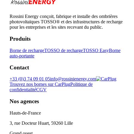
Rossini Energy conçoit, fabrique et installe des ombrières
photovoltaïques TOSSO® et des infrastructures de recharge
pour les entreprises et les sites recevant du public.
Produits
Borne de recharge
TOSSO de recharge
TOSSO Easy
Borne
auto-portante
Contact
+33 (0)3 74 09 01 05
info@rossinienergy.com
Trouvez nos bornes sur CarPlug
Politique de
confidentialité
CGV
Nos agences
Hauts-de-France
3, rue Docteur Huart, 59260 Lille
Grand ouest