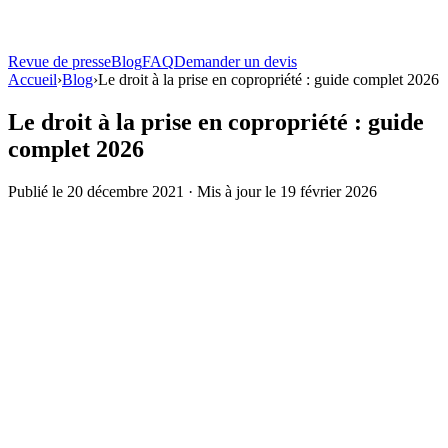
Revue de presse
Blog
FAQ
Demander un devis
Solutions
Accueil
›
Blog
Atouts
›
Le droit à la prise en copropriété : guide complet 2026
Produits
Le droit à la prise en copropriété : guide
complet 2026
Bornes de recharge
Toutes les bornes
Comparer tous les modèles
Terza®
Borne sur pied
Borne murale
Fixation sur façade, 7 à 22 kW
La Centrale
Location ou
Publié le 20 décembre 2021 · Mis à jour le 19 février 2026
achat
Ombrières solaires
Carport Solaire TOSSO
Ombrière + recharge pilotée
TOSSO
Easy
Ombrière bois
Revue de presse
Blog
FAQ
Demander un devis