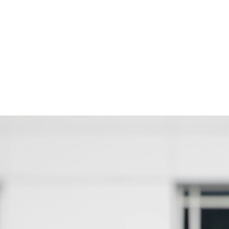
rne murale
Fixation sur façade, 7 à 22 kW
La Centrale
Location ou achat
rière bois